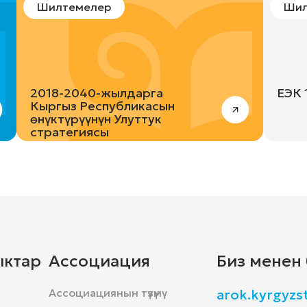
Шилтемелер
Шил
2018-2040-жылдарга
EЭК 
Кыргыз Республикасын
өнүктүрүүнүн Улуттук
стратегиясы
ыктар
Ассоциация
Биз менен
Ассоциациянын түзүмү
arok.kyrgyz