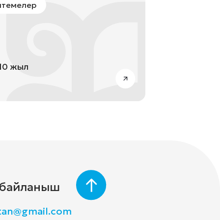
темелер
10 жыл
 байланыш
stan@gmail.com