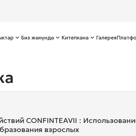
ыктар
Биз жөнүндө
Китепкана
Галерея
Платф
ка
ствий CONFINTEAVII : Использован
образования взрослых