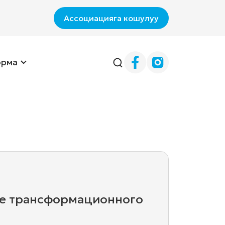
Ассоциацияга кошулуу
орма
ие трансформационного