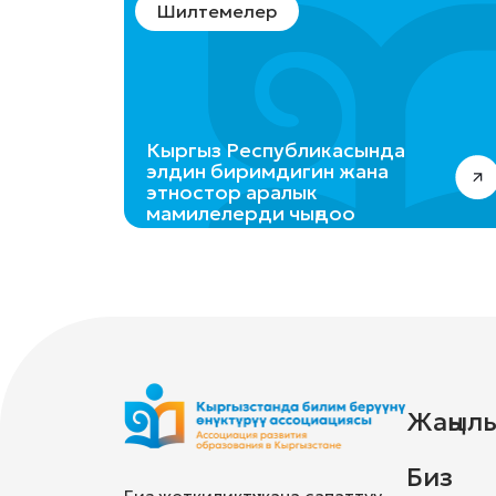
Шилтемелер
Кыргыз Республикасында
элдин биримдигин жана
этностор аралык
мамилелерди чыңдоо
концепциясы
Жаңыл
Биз
Биз жеткиликтүү жана сапаттуу