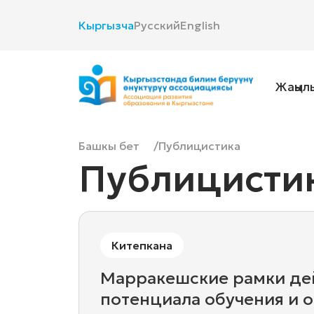
Кыргызча
Русский
English
Жаңыл
Башкы бет
Публицистика
Публицисти
Китепкана
Марракешские рамки дей
потенциала обучения и 